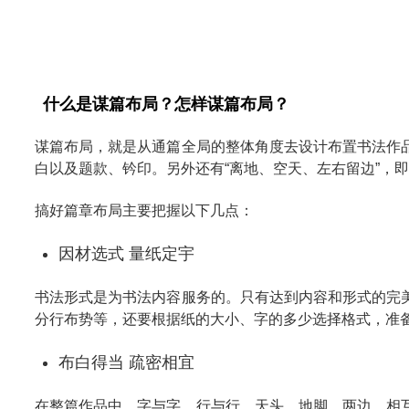
什么是谋篇布局？怎样谋篇布局？
谋篇布局，就是从通篇全局的整体角度去设计布置书法作
白以及题款、钤印。另外还有“离地、空天、左右留边”，
搞好篇章布局主要把握以下几点：
因材选式 量纸定宇
书法形式是为书法内容服务的。只有达到内容和形式的完
分行布势等，还要根据纸的大小、字的多少选择格式，准
布白得当 疏密相宜
在整篇作品中，字与字、行与行、天头、地脚、两边，相