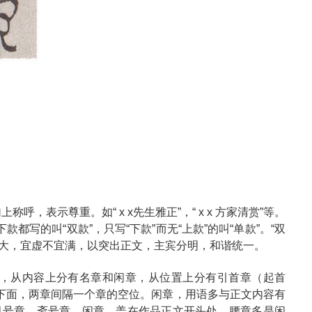
呼，表示尊重。如“ x x先生雅正”，“ x x 方家清赏”等。
写的叫“双款”，只写“下款”而无“上款”的叫“单款”。“双
小不宜大，宜虚不宜满，以突出正文，主宾分明，和谐统一。
，从内容上分有名章和闲章，从位置上分有引首章（起首
下面，两章间隔一个章的空位。闲章，用语多与正文内容有
月号章、斋号章、闲章，盖在作品正文开头处。腰章多是闲