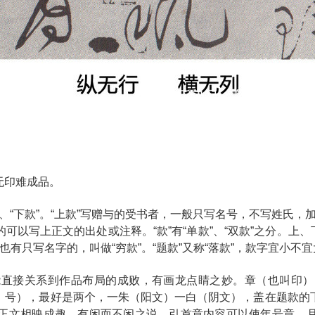
无印难成品。
、“下款”。“上款”写赠与的受书者，一般只写名号，不写姓氏，加上称
写上正文的出处或注释。“款”有“单款”、“双款”之分。上、下款都
”也有只写名字的，叫做“穷款”。“题款”又称“落款”，款字宜
能直接关系到作品布局的成败，有画龙点睛之妙。章（也叫印）
、号），最好是两个，一朱（阳文）一白（阴文），盖在题款的
正文相映成趣、有闲而不闲之说。引首章内容可以使年号章、